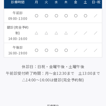
診療時間
月
火
水
木
金
土
日・祝
午前診
〇
〇
〇
〇
〇
〇
／
09:00-13:00
健診(完全予約
制)
△
△
△
△
／
／
／
14:00-16:00
午後診
〇
〇
〇
〇
／
／
／
16:00-19:00
休診日：日祝・金曜午後・土曜午後
午前診受付終了時間：月～金12:30まで 土13:00まで
△14:00～16:00は健診(完全予約制)
診療案内