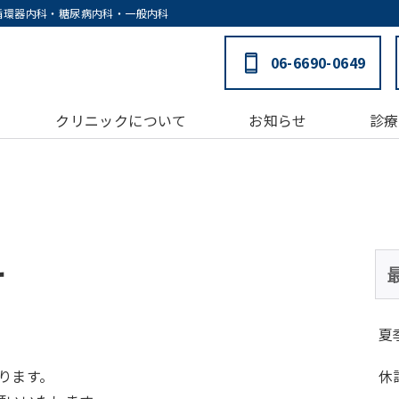
循環器内科・糖尿病内科・一般内科
06-6690-0649
クリニックについて
お知らせ
診療
せ
夏
となります。
休