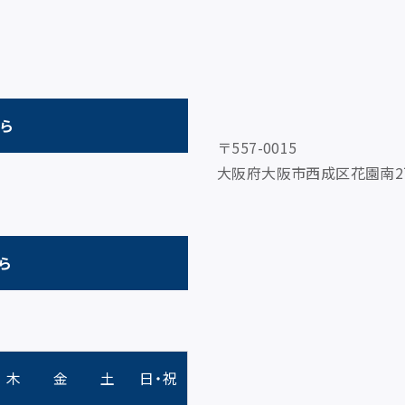
ちら
〒557-0015
大阪府大阪市西成区花園南2丁目6-
ら
木
金
土
日・祝