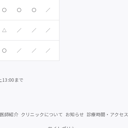
〇
〇
〇
／
△
／
／
／
〇
／
／
／
13:00まで
医師紹介
クリニックについて
お知らせ
診療時間・アクセ