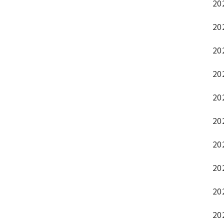
20
20
20
20
20
20
20
20
20
20